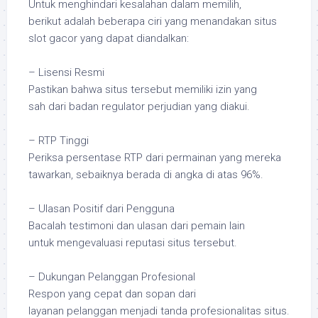
Untuk menghindari kesalahan dalam memilih,
berikut adalah beberapa ciri yang menandakan situs
slot gacor yang dapat diandalkan:
– Lisensi Resmi
Pastikan bahwa situs tersebut memiliki izin yang
sah dari badan regulator perjudian yang diakui.
– RTP Tinggi
Periksa persentase RTP dari permainan yang mereka
tawarkan, sebaiknya berada di angka di atas 96%.
– Ulasan Positif dari Pengguna
Bacalah testimoni dan ulasan dari pemain lain
untuk mengevaluasi reputasi situs tersebut.
– Dukungan Pelanggan Profesional
Respon yang cepat dan sopan dari
layanan pelanggan menjadi tanda profesionalitas situs.