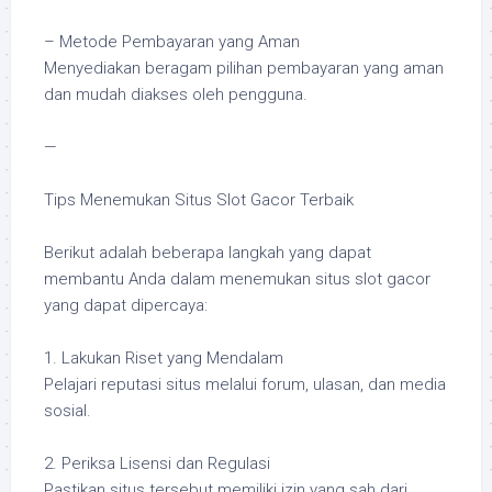
– Metode Pembayaran yang Aman
Menyediakan beragam pilihan pembayaran yang aman
dan mudah diakses oleh pengguna.
—
Tips Menemukan Situs Slot Gacor Terbaik
Berikut adalah beberapa langkah yang dapat
membantu Anda dalam menemukan situs slot gacor
yang dapat dipercaya:
1. Lakukan Riset yang Mendalam
Pelajari reputasi situs melalui forum, ulasan, dan media
sosial.
2. Periksa Lisensi dan Regulasi
Pastikan situs tersebut memiliki izin yang sah dari