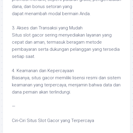
dana, dan bonus setoran yang
dapat menambah modal bermain Anda.
3. Akses dan Transaksi yang Mudah
Situs slot gacor sering menyediakan layanan yang
cepat dan aman, termasuk beragam metode
pembayaran serta dukungan pelanggan yang tersedia
setiap saat.
4. Keamanan dan Kepercayaan
Biasanya, situs gacor memiliki lisensi resmi dan sistem
keamanan yang terpercaya, menjamin bahwa data dan
dana pemain akan terlindungi.
—
Ciri-Ciri Situs Slot Gacor yang Terpercaya