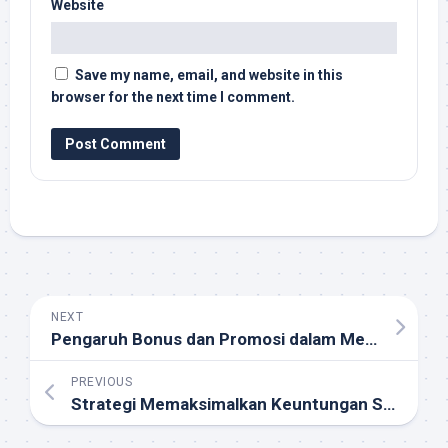
Website
Save my name, email, and website in this
browser for the next time I comment.
NEXT
Pengaruh Bonus dan Promosi dalam Meningkatkan Peluang Menang di Situs Slot Gacor
PREVIOUS
Strategi Memaksimalkan Keuntungan Saat Bermain di Situs Slot Gacor