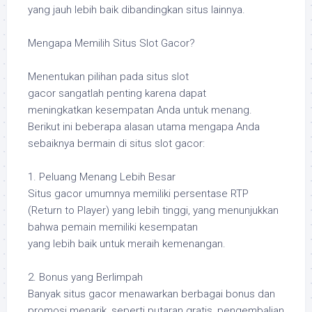
yang jauh lebih baik dibandingkan situs lainnya.
Mengapa Memilih Situs Slot Gacor?
Menentukan pilihan pada situs slot
gacor sangatlah penting karena dapat
meningkatkan kesempatan Anda untuk menang.
Berikut ini beberapa alasan utama mengapa Anda
sebaiknya bermain di situs slot gacor:
1. Peluang Menang Lebih Besar
Situs gacor umumnya memiliki persentase RTP
(Return to Player) yang lebih tinggi, yang menunjukkan
bahwa pemain memiliki kesempatan
yang lebih baik untuk meraih kemenangan.
2. Bonus yang Berlimpah
Banyak situs gacor menawarkan berbagai bonus dan
promosi menarik, seperti putaran gratis, pengembalian