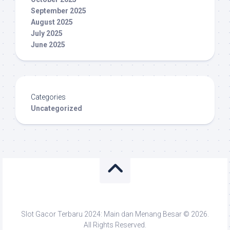
September 2025
August 2025
July 2025
June 2025
Categories
Uncategorized
Slot Gacor Terbaru 2024: Main dan Menang Besar © 2026.
All Rights Reserved.