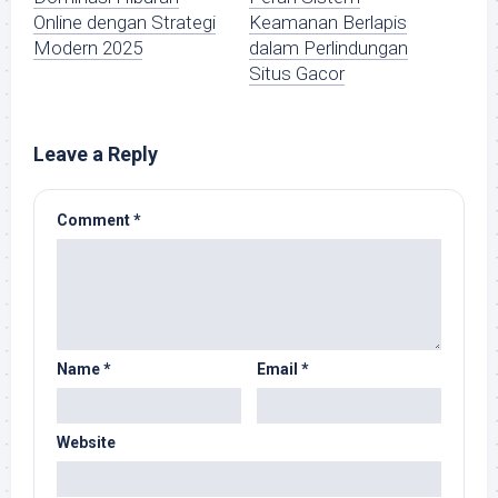
Online dengan Strategi
Keamanan Berlapis
Modern 2025
dalam Perlindungan
Situs Gacor
Leave a Reply
Comment
*
Name
*
Email
*
Website