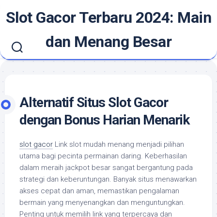
Skip
Slot Gacor Terbaru 2024: Main
to
content
dan Menang Besar
Alternatif Situs Slot Gacor
dengan Bonus Harian Menarik
slot gacor
Link slot mudah menang menjadi pilihan
utama bagi pecinta permainan daring. Keberhasilan
dalam meraih jackpot besar sangat bergantung pada
strategi dan keberuntungan. Banyak situs menawarkan
akses cepat dan aman, memastikan pengalaman
bermain yang menyenangkan dan menguntungkan.
Penting untuk memilih link yang terpercaya dan