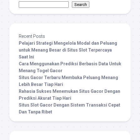
Search
Recent Posts
Pelajari Strategi Mengelola Modal dan Peluang
untuk Menang Besar di Situs Slot Terpercaya
Saat Ini
Cara Menggunakan Prediksi Berbasis Data Untuk
Menang Togel Gacor
Situs Gacor Terbaru Membuka Peluang Menang
Lebih Besar Tiap Hari
Rahasia Sukses Menemukan Situs Gacor Dengan
Prediksi Akurat Tiap Hari
Situs Slot Gacor Dengan Sistem Transaksi Cepat
Dan Tanpa Ribet