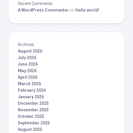
Recent Comments
A WordPress Commenter
on
Hello world!
Archives
August 2026
July 2026
June 2026
May 2026
April 2026
March 2026
February 2026
January 2026
December 2025
November 2025
October 2025
September 2025
August 2025