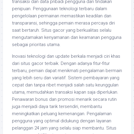
transaksi dan data pribadi pengguna dari tindakan
penipuan. Penggunaan teknologi terbaru dalam
pengelolaan permainan memastikan keadilan dan
transparansi, sehingga pemain merasa percaya diri
saat bertaruh. Situs gacor yang berkualitas selalu
mengutamakan kenyamanan dan keamanan pengguna
sebagai prioritas utama.
Inovasi teknologi dan update berkala menjadi ciri khas
dari situs gacor terbaik. Dengan adanya fitur-fitur
terbaru, pemain dapat menikmati pengalaman bermain
yang lebih seru dan variatif. Sistem pembayaran yang
cepat dan tanpa ribet menjadi salah satu keunggulan
utama, memudahkan transaksi kapan saja diperlukan.
Penawaran bonus dan promosi menarik secara rutin
juga menjadi daya tarik tersendiri, membantu
meningkatkan peluang kemenangan. Pengalaman
pengguna yang optimal didukung dengan layanan
pelanggan 24 jam yang selalu siap membantu. Situs