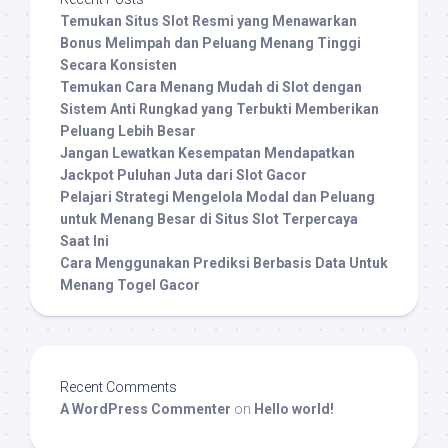
Temukan Situs Slot Resmi yang Menawarkan
Bonus Melimpah dan Peluang Menang Tinggi
Secara Konsisten
Temukan Cara Menang Mudah di Slot dengan
Sistem Anti Rungkad yang Terbukti Memberikan
Peluang Lebih Besar
Jangan Lewatkan Kesempatan Mendapatkan
Jackpot Puluhan Juta dari Slot Gacor
Pelajari Strategi Mengelola Modal dan Peluang
untuk Menang Besar di Situs Slot Terpercaya
Saat Ini
Cara Menggunakan Prediksi Berbasis Data Untuk
Menang Togel Gacor
Recent Comments
A WordPress Commenter
on
Hello world!