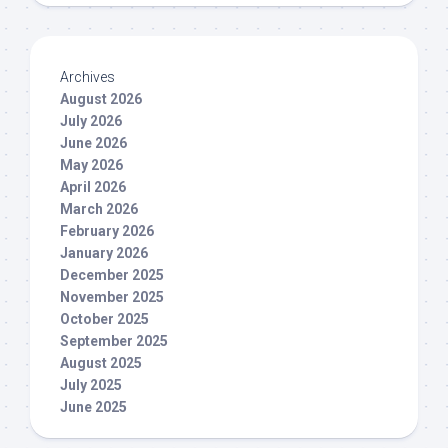
Archives
August 2026
July 2026
June 2026
May 2026
April 2026
March 2026
February 2026
January 2026
December 2025
November 2025
October 2025
September 2025
August 2025
July 2025
June 2025