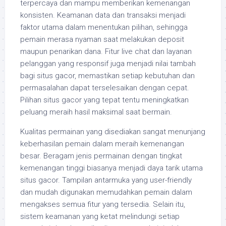
terpercaya dan mampu memberikan kemenangan
konsisten. Keamanan data dan transaksi menjadi
faktor utama dalam menentukan pilihan, sehingga
pemain merasa nyaman saat melakukan deposit
maupun penarikan dana. Fitur live chat dan layanan
pelanggan yang responsif juga menjadi nilai tambah
bagi situs gacor, memastikan setiap kebutuhan dan
permasalahan dapat terselesaikan dengan cepat.
Pilihan situs gacor yang tepat tentu meningkatkan
peluang meraih hasil maksimal saat bermain.
Kualitas permainan yang disediakan sangat menunjang
keberhasilan pemain dalam meraih kemenangan
besar. Beragam jenis permainan dengan tingkat
kemenangan tinggi biasanya menjadi daya tarik utama
situs gacor. Tampilan antarmuka yang user-friendly
dan mudah digunakan memudahkan pemain dalam
mengakses semua fitur yang tersedia. Selain itu,
sistem keamanan yang ketat melindungi setiap