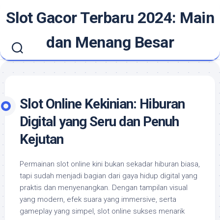
Skip
Slot Gacor Terbaru 2024: Main
to
content
dan Menang Besar
Slot Online Kekinian: Hiburan
Digital yang Seru dan Penuh
Kejutan
Permainan slot online kini bukan sekadar hiburan biasa,
tapi sudah menjadi bagian dari gaya hidup digital yang
praktis dan menyenangkan. Dengan tampilan visual
yang modern, efek suara yang immersive, serta
gameplay yang simpel, slot online sukses menarik