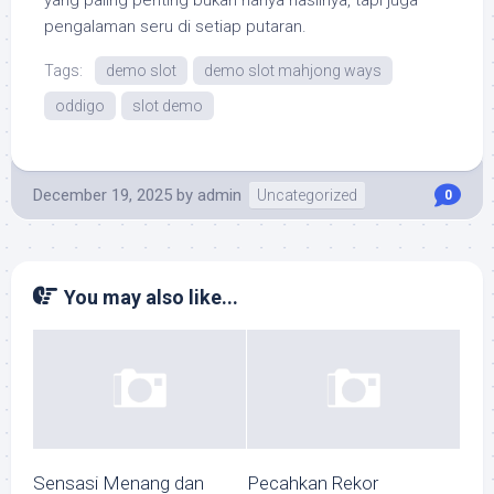
yang paling penting bukan hanya hasilnya, tapi juga
pengalaman seru di setiap putaran.
Tags:
demo slot
demo slot mahjong ways
oddigo
slot demo
December 19, 2025
by
admin
Uncategorized
0
You may also like...
Sensasi Menang dan
Pecahkan Rekor