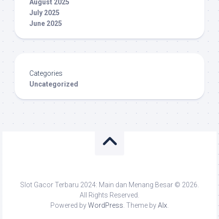
August 2025
July 2025
June 2025
Categories
Uncategorized
Slot Gacor Terbaru 2024: Main dan Menang Besar © 2026.
All Rights Reserved.
Powered by
WordPress
. Theme by
Alx
.