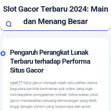
Skip
Slot Gacor Terbaru 2024: Main
to
content
dan Menang Besar
Pengaruh Perangkat Lunak
Terbaru terhadap Performa
Situs Gacor
cash77
Situs gacor menjadi salah satu pilihan utama
bagi para pecinta permainan judi online yang ingin
mendapatkan pengalaman terbaik. Keberadaan situs
gacor menawarkan peluang kemenangan yang lebih
tinggi dengan sistem yang terpercaya dan aman.