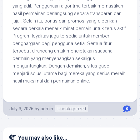
yang adil. Penggunaan algoritma terbaik memastikan
hasil permainan berlangsung secara transparan dan
jujur. Selain itu, bonus dan promosi yang diberikan
secara berkala menarik minat pemain untuk terus aktif.
Program loyalitas juga tersedia untuk memberi
penghargaan bagi pengguna setia. Semua fitur
tersebut dirancang untuk menciptakan suasana
bermain yang menyenangkan sekaligus
menguntungkan. Dengan demikian, situs gacor
menjadi solusi utama bagi mereka yang serius meraih
hasil maksimal dari permainan online.
July 3, 2026
by
admin
Uncategorized
0
You may also like...