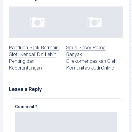
Panduan Bijak Bermain
Situs Gacor Paling
Slot: Kendali Diri Lebih
Banyak
Penting dari
Direkomendasikan Oleh
Keberuntungan
Komunitas Judi Online
Leave a Reply
Comment
*