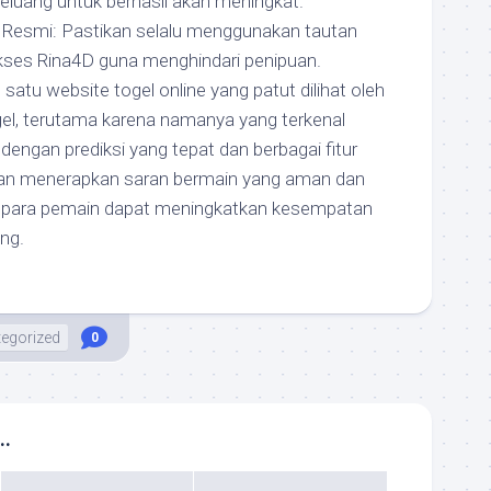
peluang untuk berhasil akan meningkat.
s Resmi: Pastikan selalu menggunakan tautan
ses Rina4D guna menghindari penipuan.
satu website togel online yang patut dilihat oleh
el, terutama karena namanya yang terkenal
dengan prediksi yang tepat dan berbagai fitur
gan menerapkan saran bermain yang aman dan
 para pemain dapat meningkatkan kesempatan
ng.
egorized
0
..