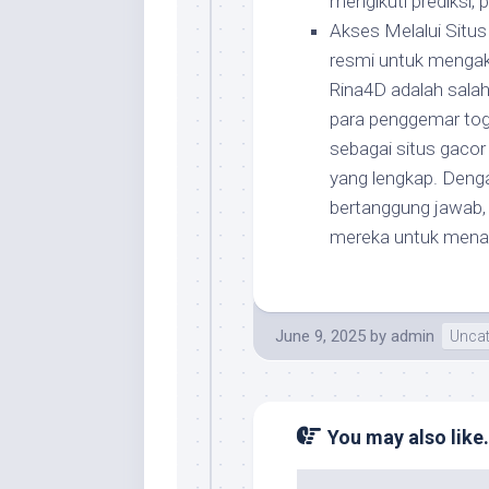
mengikuti prediksi, 
Akses Melalui Situ
resmi untuk mengak
Rina4D adalah salah 
para penggemar tog
sebagai situs gacor 
yang lengkap. Den
bertanggung jawab,
mereka untuk mena
June 9, 2025
by
admin
Uncat
You may also like.