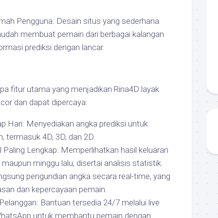
mah Pengguna: Desain situs yang sederhana
mudah membuat pemain dari berbagai kalangan
rmasi prediksi dengan lancar.
rapa fitur utama yang menjadikan Rina4D layak
acor dan dapat dipercaya:
ap Hari: Menyediakan angka prediksi untuk
, termasuk 4D, 3D, dan 2D.
 Paling Lengkap: Memperlihatkan hasil keluaran
n, maupun minggu lalu, disertai analisis statistik.
angsung pengundian angka secara real-time, yang
asan dan kepercayaan pemain.
langgan: Bantuan tersedia 24/7 melalui live
n WhatsApp untuk membantu pemain dengan