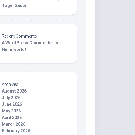
Togel Gacor
Recent Comments
A WordPress Commenter
on
Hello world!
Archives
August 2026
July 2026
June 2026
May 2026
April 2026
March 2026
February 2026