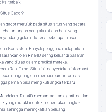
ksi terbaik.
Situs Gacor?
stilah gacor merujuk pada situs-situs yang secara
 keberuntungan yang akurat dan hasil yang
andang gelar ini karena beberapa alasan:
t dan Konsisten: Banyak pengguna melaporkan
sarankan oleh Rina4D sering keluar di pasaran,
a yang diulas dalam prediksi mereka.
ara Real-Time: Situs ini menyediakan informasi
l secara langsung dan memperbarui informasi
ingga pemain bisa mengikuti angka terbaru
 Mendalam: Rina4D memanfaatkan algoritma dan
tistik yang mutakhir untuk menentukan angka-
nsi, sehingga meningkatkan peluang