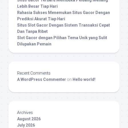
Situs Gacor Terbaru Membuka Peluang Menang
Lebih Besar Tiap Hari
Rahasia Sukses Menemukan Situs Gacor Dengan
Prediksi Akurat Tiap Hari
Situs Slot Gacor Dengan Sistem Transaksi Cepat
Dan Tanpa Ribet
Slot Gacor dengan Pilihan Tema Unik yang Sulit
Dilupakan Pemain
Recent Comments
A WordPress Commenter
on
Hello world!
Archives
August 2026
July 2026