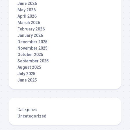
June 2026
May 2026
April 2026
March 2026
February 2026
January 2026
December 2025
November 2025
October 2025
September 2025
August 2025
July 2025
June 2025
Categories
Uncategorized