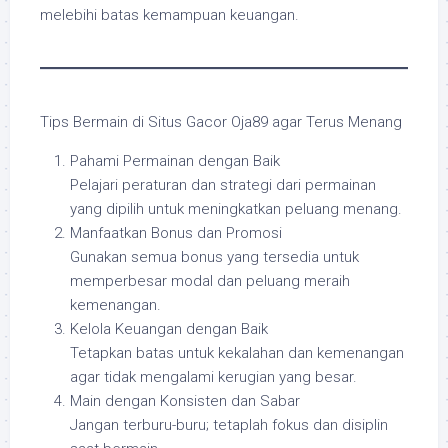
melebihi batas kemampuan keuangan.
Tips Bermain di Situs Gacor Oja89 agar Terus Menang
Pahami Permainan dengan Baik
Pelajari peraturan dan strategi dari permainan
yang dipilih untuk meningkatkan peluang menang.
Manfaatkan Bonus dan Promosi
Gunakan semua bonus yang tersedia untuk
memperbesar modal dan peluang meraih
kemenangan.
Kelola Keuangan dengan Baik
Tetapkan batas untuk kekalahan dan kemenangan
agar tidak mengalami kerugian yang besar.
Main dengan Konsisten dan Sabar
Jangan terburu-buru; tetaplah fokus dan disiplin