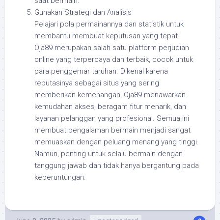
saat bermain.
Gunakan Strategi dan Analisis
Pelajari pola permainannya dan statistik untuk
membantu membuat keputusan yang tepat.
Oja89 merupakan salah satu platform perjudian
online yang terpercaya dan terbaik, cocok untuk
para penggemar taruhan. Dikenal karena
reputasinya sebagai situs yang sering
memberikan kemenangan, Oja89 menawarkan
kemudahan akses, beragam fitur menarik, dan
layanan pelanggan yang profesional. Semua ini
membuat pengalaman bermain menjadi sangat
memuaskan dengan peluang menang yang tinggi.
Namun, penting untuk selalu bermain dengan
tanggung jawab dan tidak hanya bergantung pada
keberuntungan.