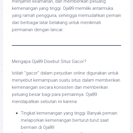
menjamin keamanan, dan memberikan peluang
kemenangan yang tinggi. Oja89 memiliki antarmuka
yang ramah pengguna, sehingga memudahkan pemain
dari berbagai latar belakang untuk menikmati
permainan dengan lancar.
Mengapa Oja89 Disebut Situs Gacor?
Istilah “gacor” dalam perjudian online digunakan untuk
menyebut kemampuan suatu situs dalam memberikan
kemenangan secara konsisten dan memberikan
peluang besar bagi para pemainnya. Oja89
mendapatkan sebutan ini karena:
Tingkat kemenangan yang tinggi: Banyak pemain
melaporkan kemenangan berturut-turut saat
bermain di Oja89.