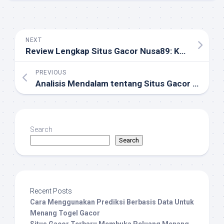
NEXT
Review Lengkap Situs Gacor Nusa89: Keunggulan dan Kekurangannya
PREVIOUS
Analisis Mendalam tentang Situs Gacor SedapTogel dan Keberhasilannya
Search
Search
Recent Posts
Cara Menggunakan Prediksi Berbasis Data Untuk
Menang Togel Gacor