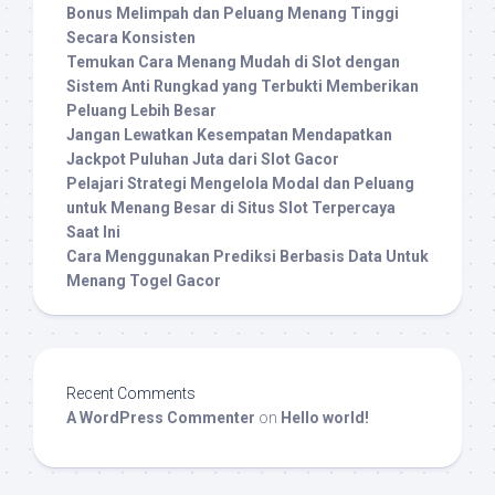
Bonus Melimpah dan Peluang Menang Tinggi
Secara Konsisten
Temukan Cara Menang Mudah di Slot dengan
Sistem Anti Rungkad yang Terbukti Memberikan
Peluang Lebih Besar
Jangan Lewatkan Kesempatan Mendapatkan
Jackpot Puluhan Juta dari Slot Gacor
Pelajari Strategi Mengelola Modal dan Peluang
untuk Menang Besar di Situs Slot Terpercaya
Saat Ini
Cara Menggunakan Prediksi Berbasis Data Untuk
Menang Togel Gacor
Recent Comments
A WordPress Commenter
on
Hello world!