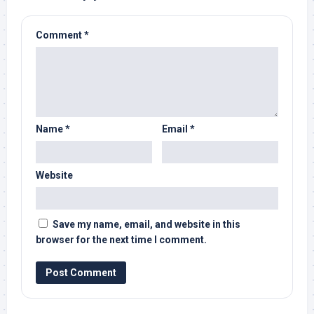
Comment
*
Name
*
Email
*
Website
Save my name, email, and website in this
browser for the next time I comment.