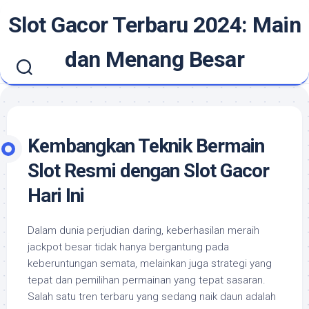
Skip
Slot Gacor Terbaru 2024: Main
to
content
dan Menang Besar
Kembangkan Teknik Bermain
Slot Resmi dengan Slot Gacor
Hari Ini
Dalam dunia perjudian daring, keberhasilan meraih
jackpot besar tidak hanya bergantung pada
keberuntungan semata, melainkan juga strategi yang
tepat dan pemilihan permainan yang tepat sasaran.
Salah satu tren terbaru yang sedang naik daun adalah