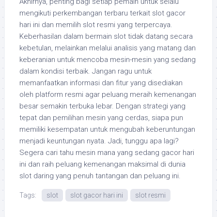
Akhirnya, penting bagi setiap pemain untuk selalu
mengikuti perkembangan terbaru terkait slot gacor
hari ini dan memilih slot resmi yang terpercaya.
Keberhasilan dalam bermain slot tidak datang secara
kebetulan, melainkan melalui analisis yang matang dan
keberanian untuk mencoba mesin-mesin yang sedang
dalam kondisi terbaik. Jangan ragu untuk
memanfaatkan informasi dan fitur yang disediakan
oleh platform resmi agar peluang meraih kemenangan
besar semakin terbuka lebar. Dengan strategi yang
tepat dan pemilihan mesin yang cerdas, siapa pun
memiliki kesempatan untuk mengubah keberuntungan
menjadi keuntungan nyata. Jadi, tunggu apa lagi?
Segera cari tahu mesin mana yang sedang gacor hari
ini dan raih peluang kemenangan maksimal di dunia
slot daring yang penuh tantangan dan peluang ini.
Tags:
slot
slot gacor hari ini
slot resmi