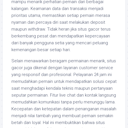
mampu menarik perhatian pemain dari berbagai
kalangan. Keamanan data dan transaksi menjadi
prioritas utama, memastikan setiap pemain merasa
nyaman dan percaya diri saat melakukan deposit
maupun withdraw. Tidak heran jika situs gacor terus
berkembang pesat dan mendapatkan kepercayaan
dari banyak pengguna setia yang mencari peluang
kemenangan besar setiap hari.
Selain menawarkan beragam permainan menarik, situs
gacor juga dikenal dengan layanan customer service
yang responsif dan profesional. Pelayanan 24 jam ini
memudahkan pemain untuk mendapatkan solusi cepat
saat menghadapi kendala teknis maupun pertanyaan
seputar permainan. Fitur live chat dan kontak langsung
memudahkan komunikasi tanpa perlu menunggu lama.
Kecepatan dan ketepatan dalam penanganan masalah
menjadi nilai tambah yang membuat pemain semakin
betah dan loyal. Hal ini membuktikan bahwa situs