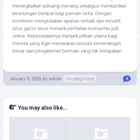
meningkatkan peluang menang sekaligus memberikan
keuntungan berlipat bagi pemain setia. Dengan
komitmen menyediakan layanan terbaik dan inovatif,
situs gacor terus menarik perhatian komunitas judi
online. Keberadaannya menjadi pilihan utama bagi
mereka yang ingin merasakan sensasi kemenangan
besar dan pengalaman bermain yang tak terlupakan.
January 9, 2026
by
admin
Uncategorized
0
You may also like...