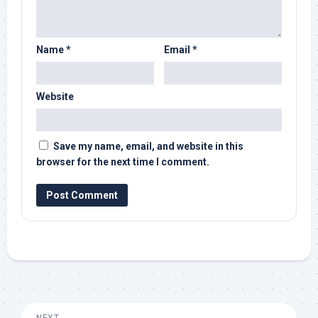
Name
*
Email
*
Website
Save my name, email, and website in this
browser for the next time I comment.