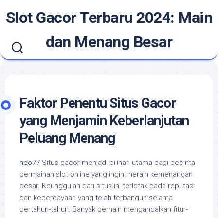
Skip
Slot Gacor Terbaru 2024: Main
to
content
dan Menang Besar
Faktor Penentu Situs Gacor
yang Menjamin Keberlanjutan
Peluang Menang
neo77
Situs gacor menjadi pilihan utama bagi pecinta
permainan slot online yang ingin meraih kemenangan
besar. Keunggulan dari situs ini terletak pada reputasi
dan kepercayaan yang telah terbangun selama
bertahun-tahun. Banyak pemain mengandalkan fitur-