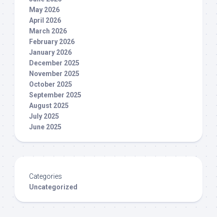
May 2026
April 2026
March 2026
February 2026
January 2026
December 2025
November 2025
October 2025
September 2025
August 2025
July 2025
June 2025
Categories
Uncategorized