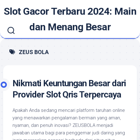
Skip
Slot Gacor Terbaru 2024: Main
to
content
dan Menang Besar
ZEUS BOLA
Nikmati Keuntungan Besar dari
Provider Slot Qris Terpercaya
Apakah Anda sedang mencari platform taruhan online
yang menawarkan pengalaman bermain yang aman,
nyaman, dan penuh inovasi? ZEUSBOLA menjadi
jawaban utama bagi para penggemar judi daring yang