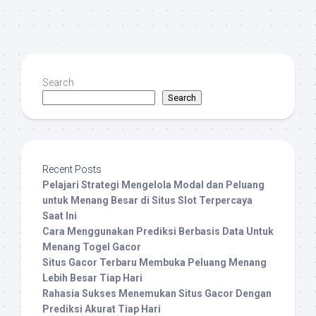
Search
Search
Recent Posts
Pelajari Strategi Mengelola Modal dan Peluang
untuk Menang Besar di Situs Slot Terpercaya
Saat Ini
Cara Menggunakan Prediksi Berbasis Data Untuk
Menang Togel Gacor
Situs Gacor Terbaru Membuka Peluang Menang
Lebih Besar Tiap Hari
Rahasia Sukses Menemukan Situs Gacor Dengan
Prediksi Akurat Tiap Hari