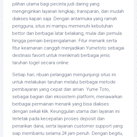
pilihan utama bagi pecinta judi daring yang
menginginkan layanan lengkap, transparan, dan mudah
diakses kapan saja. Dengan antarmuka yang ramah
pengguna, situs ini mampu memenuhi kebutuhan
bettor dari berbagai latar belakang, mulai dari pemula
hingga pemain berpengalaman. Fitur menarik serta
fitur keamanan canggih menjadikan Yumetoto sebagai
destinasi favorit untuk menikmati berbagai jenis
taruhan togel secara online.
Setiap hari, ribuan pelanggan mengunjungi situs ini
untuk melakukan taruhan melalui berbagai metode
pembayaran yang cepat dan aman. Yume Toto,
sebagai bagian dari ekosistem platform, menawarkan
berbagai permainan menarik yang bisa diakses
dengan sekali klik. Keunggulan utama dari layanan ini
terletak pada kecepatan proses deposit dan
penarikan dana, serta layanan customer support yang
siap membantu selama 24 jam penuh. Dengan begitu,