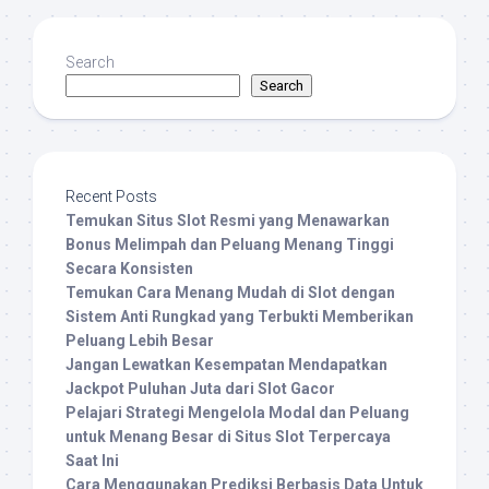
Search
Search
Recent Posts
Temukan Situs Slot Resmi yang Menawarkan
Bonus Melimpah dan Peluang Menang Tinggi
Secara Konsisten
Temukan Cara Menang Mudah di Slot dengan
Sistem Anti Rungkad yang Terbukti Memberikan
Peluang Lebih Besar
Jangan Lewatkan Kesempatan Mendapatkan
Jackpot Puluhan Juta dari Slot Gacor
Pelajari Strategi Mengelola Modal dan Peluang
untuk Menang Besar di Situs Slot Terpercaya
Saat Ini
Cara Menggunakan Prediksi Berbasis Data Untuk