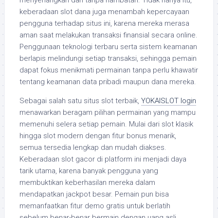
menyenangkan dan tanpa hambatan. Tidak hanya itu,
keberadaan slot dana juga menambah kepercayaan
pengguna terhadap situs ini, karena mereka merasa
aman saat melakukan transaksi finansial secara online.
Penggunaan teknologi terbaru serta sistem keamanan
berlapis melindungi setiap transaksi, sehingga pemain
dapat fokus menikmati permainan tanpa perlu khawatir
tentang keamanan data pribadi maupun dana mereka.
Sebagai salah satu situs slot terbaik,
YOKAISLOT login
menawarkan beragam pilihan permainan yang mampu
memenuhi selera setiap pemain. Mulai dari slot klasik
hingga slot modern dengan fitur bonus menarik,
semua tersedia lengkap dan mudah diakses.
Keberadaan slot gacor di platform ini menjadi daya
tarik utama, karena banyak pengguna yang
membuktikan keberhasilan mereka dalam
mendapatkan jackpot besar. Pemain pun bisa
memanfaatkan fitur demo gratis untuk berlatih
sebelum benar-benar bermain dengan uang asli,