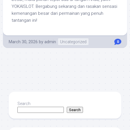
YOKAISLOT. Bergabung sekarang dan rasakan sensasi
kemenangan besar dari permainan yang penuh
tantangan ini!
March 30, 2026
by
admin
Uncategorized
0
Search
Search