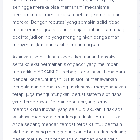
sehingga mereka bisa memahami mekanisme
permainan dan meningkatkan peluang kemenangan
mereka. Dengan reputasi yang semakin solid, tidak
mengherankan jika situs ini menjadi pilihan utama bagi
pecinta judi online yang menginginkan pengalaman
menyenangkan dan hasil menguntungkan.
Akhir kata, kemudahan akses, keamanan transaksi,
serta koleksi permainan slot gacor yang melimpah
menjadikan YOKAISLOT sebagai destinasi utama para
pencari keberuntungan. Situs slot ini menawarkan
pengalaman bermain yang tidak hanya menyenangkan
tetapi juga menguntungkan, berkat sistem slot dana
yang terpercaya. Dengan reputasi yang terus
membaik dan inovasi yang selalu dilakukan, tidak ada
salahnya mencoba peruntungan di platform ini. Jika
Anda sedang mencari tempat terbaik untuk bermain
slot daring yang menggabungkan hiburan dan peluang
besar, maka pilihan tepat ada di tangan Anda, yakni