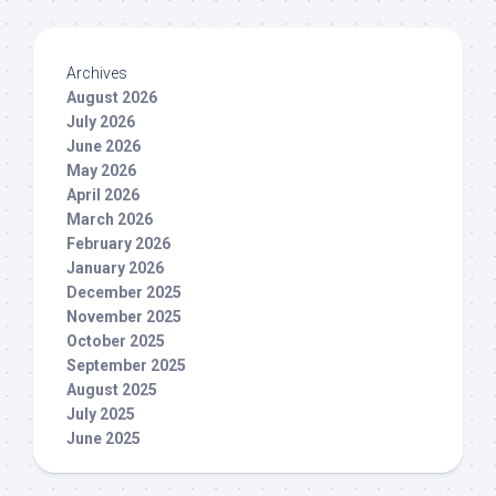
Archives
August 2026
July 2026
June 2026
May 2026
April 2026
March 2026
February 2026
January 2026
December 2025
November 2025
October 2025
September 2025
August 2025
July 2025
June 2025