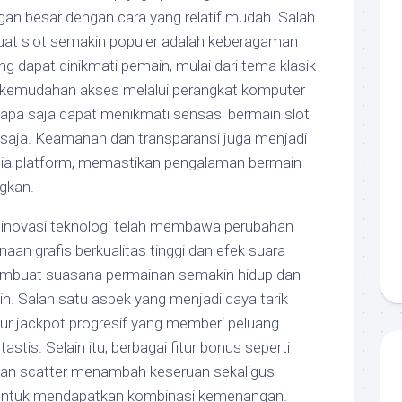
 besar dengan cara yang relatif mudah. Salah
at slot semakin populer adalah keberagaman
g dapat dinikmati pemain, mulai dari tema klasik
n kemudahan akses melalui perangkat komputer
iapa saja dapat menikmati sensasi bermain slot
 saja. Keamanan dan transparansi juga menjadi
ia platform, memastikan pengalaman bermain
gkan.
, inovasi teknologi telah membawa perubahan
aan grafis berkualitas tinggi dan efek suara
 membuat suasana permainan semakin hidup dan
n. Salah satu aspek yang menjadi daya tarik
ur jackpot progresif yang memberi peluang
tis. Selain itu, berbagai fitur bonus seperti
, dan scatter menambah keseruan sekaligus
untuk mendapatkan kombinasi kemenangan.