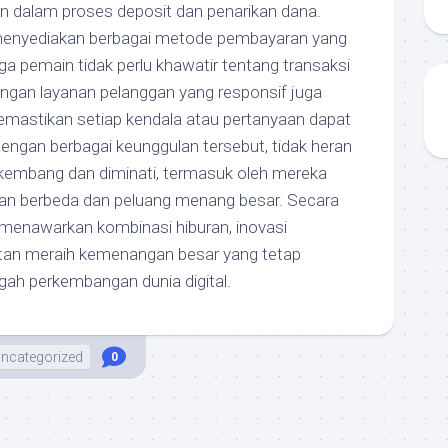
dalam proses deposit dan penarikan dana.
menyediakan berbagai metode pembayaran yang
a pemain tidak perlu khawatir tentang transaksi
gan layanan pelanggan yang responsif juga
emastikan setiap kendala atau pertanyaan dapat
Dengan berbagai keunggulan tersebut, tidak heran
berkembang dan diminati, termasuk oleh mereka
an berbeda dan peluang menang besar. Secara
e menawarkan kombinasi hiburan, inovasi
tan meraih kemenangan besar yang tetap
ngah perkembangan dunia digital.
ncategorized
0