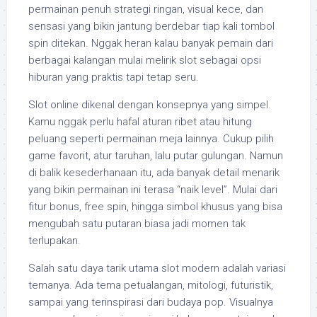
permainan penuh strategi ringan, visual kece, dan
sensasi yang bikin jantung berdebar tiap kali tombol
spin ditekan. Nggak heran kalau banyak pemain dari
berbagai kalangan mulai melirik slot sebagai opsi
hiburan yang praktis tapi tetap seru.
Slot online dikenal dengan konsepnya yang simpel.
Kamu nggak perlu hafal aturan ribet atau hitung
peluang seperti permainan meja lainnya. Cukup pilih
game favorit, atur taruhan, lalu putar gulungan. Namun
di balik kesederhanaan itu, ada banyak detail menarik
yang bikin permainan ini terasa “naik level”. Mulai dari
fitur bonus, free spin, hingga simbol khusus yang bisa
mengubah satu putaran biasa jadi momen tak
terlupakan.
Salah satu daya tarik utama slot modern adalah variasi
temanya. Ada tema petualangan, mitologi, futuristik,
sampai yang terinspirasi dari budaya pop. Visualnya