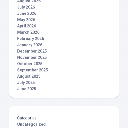
August 2026
July 2026
June 2026
May 2026
April 2026
March 2026
February 2026
January 2026
December 2025
November 2025
October 2025
September 2025
August 2025
July 2025
June 2025
Categories
Uncategorized