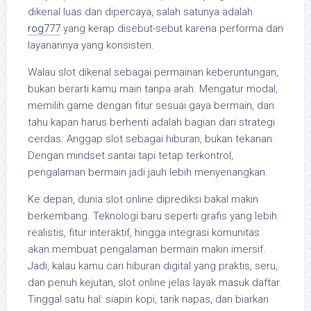
dikenal luas dan dipercaya, salah satunya adalah
rog777
yang kerap disebut-sebut karena performa dan
layanannya yang konsisten.
Walau slot dikenal sebagai permainan keberuntungan,
bukan berarti kamu main tanpa arah. Mengatur modal,
memilih game dengan fitur sesuai gaya bermain, dan
tahu kapan harus berhenti adalah bagian dari strategi
cerdas. Anggap slot sebagai hiburan, bukan tekanan.
Dengan mindset santai tapi tetap terkontrol,
pengalaman bermain jadi jauh lebih menyenangkan.
Ke depan, dunia slot online diprediksi bakal makin
berkembang. Teknologi baru seperti grafis yang lebih
realistis, fitur interaktif, hingga integrasi komunitas
akan membuat pengalaman bermain makin imersif.
Jadi, kalau kamu cari hiburan digital yang praktis, seru,
dan penuh kejutan, slot online jelas layak masuk daftar.
Tinggal satu hal: siapin kopi, tarik napas, dan biarkan