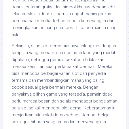
memberi kesempatan untuk mengeksplorasi fitur
bonus, putaran gratis, dan simbol khusus dengan lebih
leluasa. Melalui fitur ini, pemain dapat meningkatkan
pemahaman mereka terhadap pola kemenangan dan
meningkatkan peluang saat beralih ke permainan uang
asli.
Selain itu, situs slot demo biasanya dilengkapi dengan
tampilan yang menarik dan user interface yang mudah
dipahami, sehingga pemula sekalipun tidak akan
merasa kesulitan saat pertama kali bermain. Mereka
bisa mencoba berbagai varian slot dari penyedia
ternama dan membandingkan mana yang paling
cocok sesuai gaya bermain mereka. Dengan
banyaknya pilihan game yang tersedia, pemain tidak
perlu merasa bosan dan selalu mendapat pengalaman
baru setiap kali mencoba slot demo. Keberagaman ini
menjadikan situs slot demo sebagai tempat belajar
sekaligus hiburan yang aman dan menyenangkan.