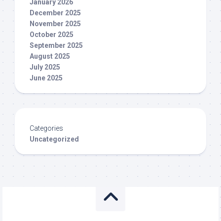
January 2026
December 2025
November 2025
October 2025
September 2025
August 2025
July 2025
June 2025
Categories
Uncategorized